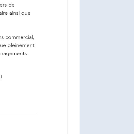
ers de 
ire ainsi que 
ens commercial, 
bue pleinement 
ménagements 
 !