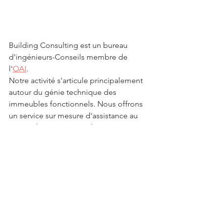
Building Consulting est un bureau 
d'ingénieurs-Conseils membre de 
l'
OAI
. 
Notre activité s'articule principalement 
autour du génie technique des 
immeubles fonctionnels. Nous offrons 
un service sur mesure d'assistance au 
maitre d'ouvrage. Nos domaines 
d'intervention incluent l'aménagement 
d'espaces de bureaux, la mise en 
conformité d'immeubles, le 
renouvellement des techniques , les 
audits technique, du suivi de 
maintenance, l'expertise assermentée, 
des études liées à l’accessibilité des 